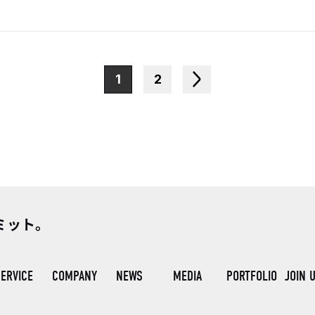
1
2
ミット。
ERVICE
COMPANY
NEWS
MEDIA
PORTFOLIO
JOIN 