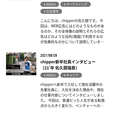
# MEDIA
# マーケティング
# 広告運用
こんにちは、chipperの佐久間です。 今
回は、WEB広告にはどのようなものがあ
るのか、その全体像の説明とそれらの広
告はどのような目的(場面)で利用するの
が効果的なのかについて説明していきま
す。 WEB広告って種類が多 […...
2021/08/28
chipper新卒社員インタビュー
（21’卒 佐久間瑞貴）
# MEDIA
# キャリア
chipperへ新卒で入社して現在活躍中の
先輩社員に、入社を決めた理由や、現在
の仕事内容についてインタビューしまし
た。 今回は、普通だった人生がある転換
点から大きく変わり、ベンチャーへの挑
戦を決めた、21’卒 […...