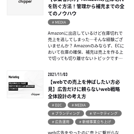
を防ぐ方法！管理から補充までの全
てのノウハウ
# MEDIA
Amazonに出店しているけど在庫切れで
売上を逃してしまった…そんな経験ござ
いませんか？ Amazonのみならず、ECに
おいて在庫の確保、補充は売上を作る上
で切っても切り離せないトピックです。
今回はAmaz […...
2021/11/03
【webでの売上を伸ばしたい方必
見】広告だけに頼らないweb戦略
全体設計の考え方
# D2C
# MEDIA
# ブランディング
# マーケティング
# 広告運用
# 新規事業立ち上げ
web広告をやったのに売上に繋がらな