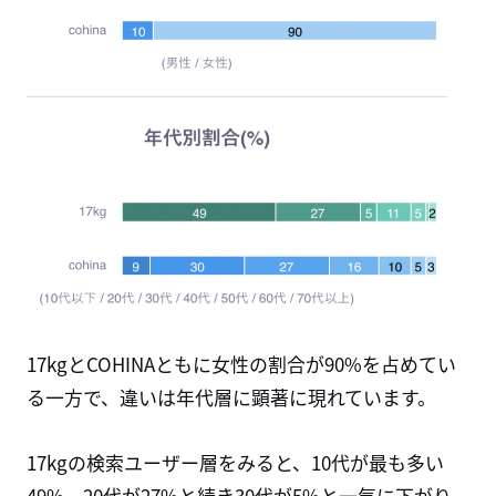
17kg
と
COHINA
ともに女性の割合が
90%
を占めてい
る一方で、違いは年代層に顕著に現れています。
17kg
の検索ユーザー層をみると、
10
代が最も多い
49%
、
20
代が
27%
と続き
30
代が
5%
と一気に下がり