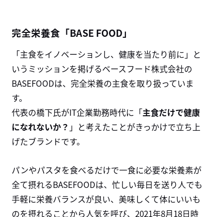
完全栄養食「BASE FOOD」
「主食をイノベーションし、健康を当たり前に」と
いうミッションを掲げるベースフード株式会社の
BASEFOOD
は、完全栄養の主食を取り扱っていま
す。
代表の橋下氏が
IT
企業勤務時代に「
主食だけで健康
になれないか？
」と考えたことがきっかけで立ち上
げたブランドです。
パンやパスタを食べるだけで一食に必要な栄養素が
全て摂れる
BASEFOOD
は、忙しい毎日を送り人でも
手軽に栄養バランスが良い、美味しくて体にいいも
のを摂れることから人気を呼び、
2021
年
8
月
18
日時