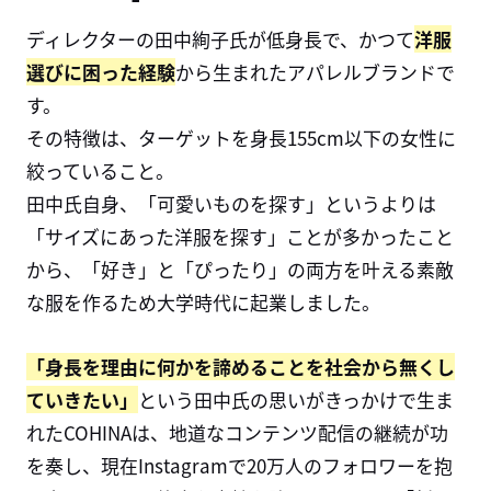
ディレクターの田中絢子氏が低身長で、かつて
洋服
選びに困った経験
から生まれたアパレルブランドで
す。
その特徴は、ターゲットを身長
155cm
以下の女性に
絞っていること。
田中氏自身、「可愛いものを探す」というよりは
「サイズにあった洋服を探す」ことが多かったこと
から、「好き」と「ぴったり」の両方を叶える素敵
な服を作るため大学時代に起業しました。
「身長を理由に何かを諦めることを社会から無くし
ていきたい」
という田中氏の思いがきっかけで生ま
れた
COHINA
は、地道なコンテンツ配信の継続が功
を奏し、現在
Instagram
で
20
万人のフォロワーを抱