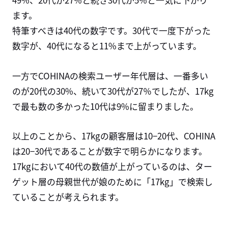
ます。
特筆すべきは
40
代の数字です。
30
代で一度下がった
数字が、40代になると
11%
まで上がっています。
一方で
COHINA
の検索ユーザー年代層は、一番多い
のが
20
代の
30%
、続いて
30
代が
27
％でしたが、
17kg
で最も数の多かった
10
代は
9%
に留まりました。
以上のことから、
17kg
の顧客層は
10−20
代、
COHINA
は
20−30
代であることが数字で明らかになります。
17kgにおいて
40
代の数値が上がっているのは、ター
ゲット層の母親世代が娘のために「17kg」で検索し
ていることが考えられます。