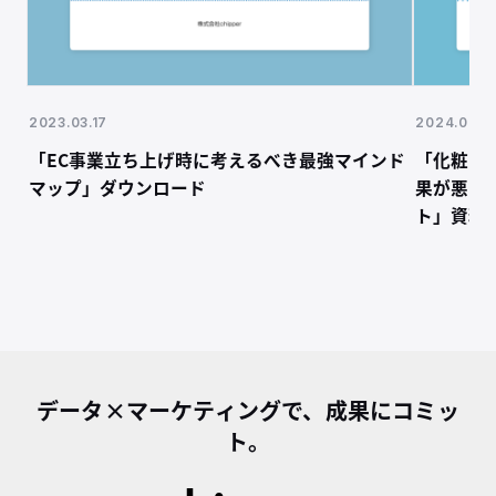
2023.03.17
2024.01.2
「EC事業立ち上げ時に考えるべき最強マインド
「化粧品ブ
マップ」ダウンロード
果が悪い
ト」資料
データ×マーケティングで、成果にコミッ
ト。