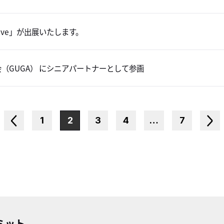
 Drive」が出展いたします。
会（GUGA） にシニアパートナーとして参画
1
2
3
4
…
7
ミット。