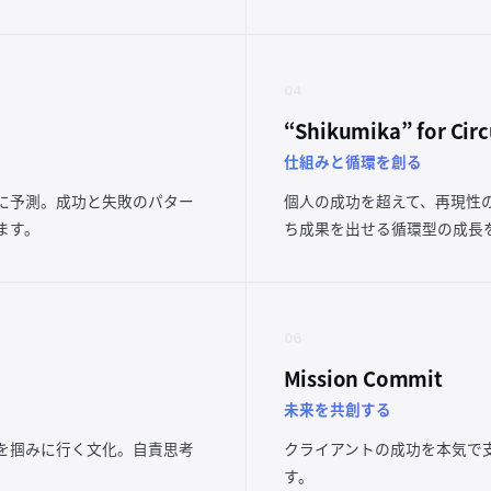
04
“Shikumika” for Circ
仕組みと循環を創る
に予測。成功と失敗のパター
個人の成功を超えて、再現性
ます。
ち成果を出せる循環型の成長
06
Mission Commit
未来を共創する
を掴みに行く文化。自責思考
クライアントの成功を本気で
。
す。